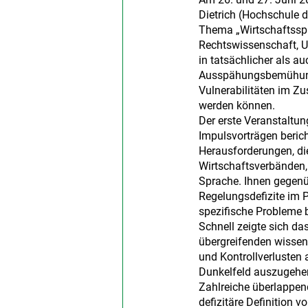
Dietrich (Hochschule 
Thema „Wirtschaftssp
Rechtswissenschaft, U
in tatsächlicher als a
Ausspähungsbemühungen
Vulnerabilitäten im Z
werden können.
Der erste Veranstaltu
Impulsvorträgen beric
Herausforderungen, di
Wirtschaftsverbänden,
Sprache. Ihnen gegenü
Regelungsdefizite im P
spezifische Probleme 
Schnell zeigte sich d
übergreifenden wissens
und Kontrollverlusten 
Dunkelfeld auszugehen
Zahlreiche überlappend
defizitäre Definition 