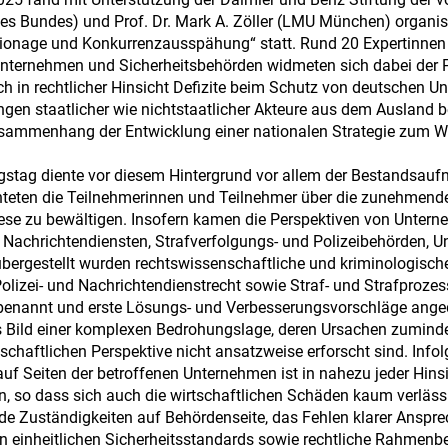
des Bundes) und Prof. Dr. Mark A. Zöller (LMU München) organi
ionage und Konkurrenzausspähung“ statt. Rund 20 Expertinnen
nternehmen und Sicherheitsbehörden widmeten sich dabei der P
uch in rechtlicher Hinsicht Defizite beim Schutz von deutschen 
 staatlicher wie nichtstaatlicher Akteure aus dem Ausland b
usammenhang der Entwicklung einer nationalen Strategie zum Wi
ngstag diente vor diesem Hintergrund vor allem der Bestandsau
hteten die Teilnehmerinnen und Teilnehmer über die zunehmen
ese zu bewältigen. Insofern kamen die Perspektiven von Untern
 Nachrichtendiensten, Strafverfolgungs- und Polizeibehörden, 
bergestellt wurden rechtswissenschaftliche und kriminologisch
olizei- und Nachrichtendienstrecht sowie Straf- und Strafproze
benannt und erste Lösungs- und Verbesserungsvorschläge ange
as Bild einer komplexen Bedrohungslage, deren Ursachen zumind
chaftlichen Perspektive nicht ansatzweise erforscht sind. Info
auf Seiten der betroffenen Unternehmen ist in nahezu jeder Hin
, so dass sich auch die wirtschaftlichen Schäden kaum verlässl
e Zuständigkeiten auf Behördenseite, das Fehlen klarer Ansprec
von einheitlichen Sicherheitsstandards sowie rechtliche Rahmenbe