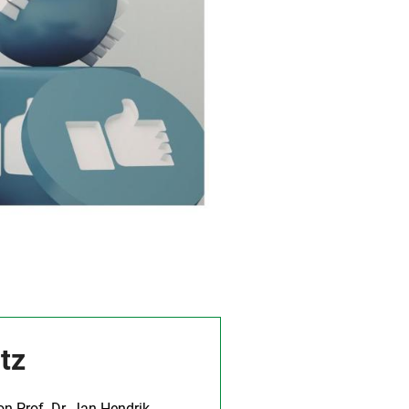
tz
n Prof. Dr. Jan-Hendrik