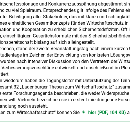
irtschaftsspionage und Konkurrenzausspähung abgestimmt sind,
nd zu viel Spielraum. Entsprechendes gilt infolge des Fehlens
er Beteiligung aller Stakeholder, das mit klaren und schlagkrä
ines einheitlichen Gesamtkonzepts für den Wirtschaftsschutz in
ation und Kooperation zu erheblichen Sicherheitsdefiziten. Oft is
n, einschlägigen Gesprächsformate mit den Sicherheitsbehörden
nsbereitschaft bislang auf sich alleingestellt.
eheben, stand der zweite Veranstaltungstag nach einem kurzen Ü
Studienlage im Zeichen der Entwicklung von konkreten Lösungsvor
wurden nach intensiver Diskussion von den Vertretern der Wirts
 Verbesserungsvorschläge entwickelt und anschließend im Plen
iert.
n wiederum haben die Tagungsleiter mit Unterstützung der Tei
sgesamt 32 „Ladenburger Thesen zum Wirtschaftsschutz“ zusam
e erste Forschungsagenda beschrieben, die weder Widersprüche
n will. Vielmehr bezeichnen sie in erster Linie dringende Forsc
andlung noch aussteht.
sen zum Wirtschaftsschutz“ können Sie
hier (PDF, 184 KB)
a