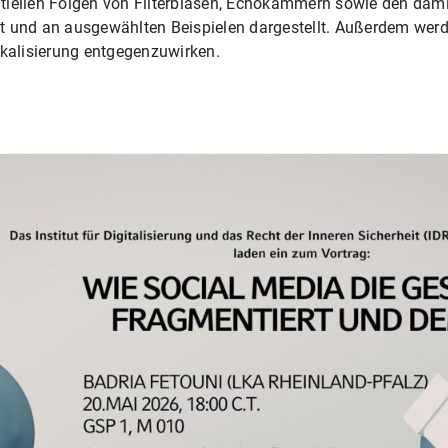
tiellen Folgen von Filterblasen, Echokammern sowie den dam
 und an ausgewählten Beispielen dargestellt. Außerdem werde
ikalisierung entgegenzuwirken.