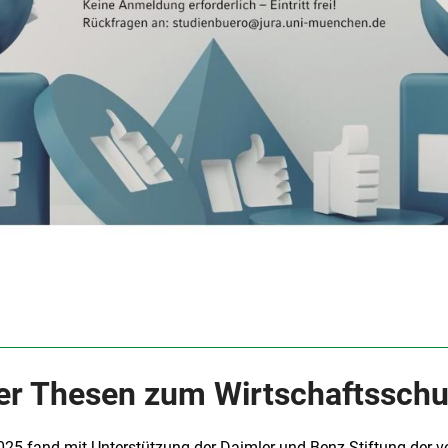
er Thesen zum Wirtschaftsschu
25 fand mit Unterstützung der Daimler und Benz Stiftung der vo