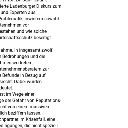
sierte Ladenburger Diskurs zum
 und Experten aus
roblematik, inwiefern sowohl
Unternehmen vor
estehen und wie solche
rtschaftsschutz beseitigt
fnahme. In insgesamt zwölf
de Bedrohungen und die
ehmensvertretern,
Unternehmensberatern zur
e Befunde in Bezug auf
ssrecht. Dabei wurden
deutet.
est im Wege einer
lge der Gefahr von Reputations-
sicht von einem massiven
ich beziffern lassen.
hpartner im Krisenfall, eine
dingungen, die nicht speziell