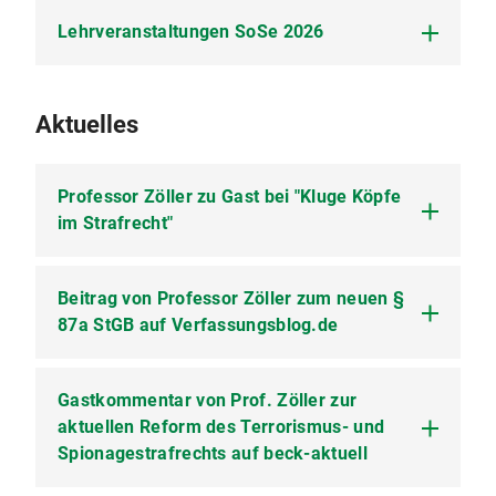
Lehrveranstaltungen SoSe 2026
Strafrecht und Digitalisierung I und II
Aktuelles
Seminar Strafrecht und aktuelle Rechtspolitik
Uni-Klausurenkurs
Professor Zöller zu Gast bei "Kluge Köpfe
im Strafrecht"
Schwerpunktklausurenkurs
Beitrag von Professor Zöller zum neuen §
In der Märzausgabe 2026 (Folge 37) der Interview-
Reihe "Kluge Köpfe im Strafrecht" des
87a StGB auf Verfassungsblog.de
Newsletters von C.F. Müller ist diesmal Prof. Dr.
Mark A. Zöller zu Gast. Zum Interview gelangen
Sie
hier.
Gastkommentar von Prof. Zöller zur
Prof. Dr. Mark A. Zöller hat auf
Verfassungsblog.de einen Beitrag zum neuen
aktuellen Reform des Terrorismus- und
Tatbestand der Ausübung fremder Einflussnahme
Spionagestrafrechts auf beck-aktuell
und der darauf gerichteten Agententätigkeit (§