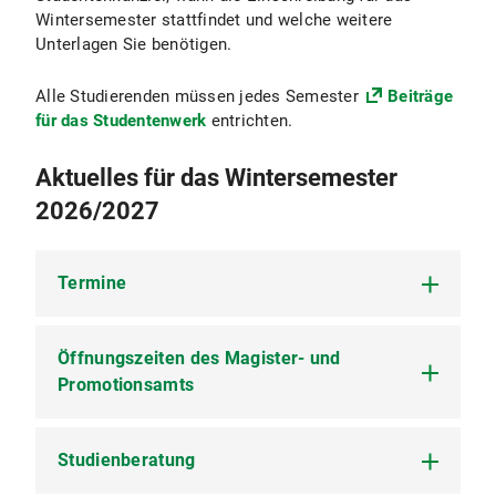
Wintersemester stattfindet und welche weitere
Unterlagen Sie benötigen.
Alle Studierenden müssen jedes Semester
Beiträge
für das Studentenwerk
entrichten.
Aktuelles für das Wintersemester
2026/2027
Termine
Öffnungszeiten des Magister- und
Die Vorlesungen des Wintersemesters beginnen
am Montag,
Promotionsamts
12. Oktober 2026
. Letzter
Vorlesungstag ist der
05. Februar 2027
.
Vorlesungsfrei
ist an den gesetzlichen Feiertagen
Studienberatung
Bitte beachten Sie unsere
Öffnungszeiten
,
sowie in der Weihnachtspause vom 24. Dezember
nämlich
Montags bis Donnerstags von 10.00 bis