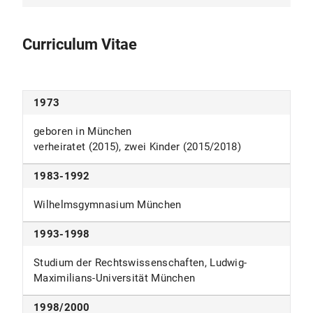
Römische Rechtsgeschichte (2std.)
Grundkurs Zivilrecht II (7std.)
Grundlagen- und Schwerpunktbereichsseminar
Curriculum Vitae
aus Römischem Recht: Prozessprogrammierung
Römisches Privatrecht (4std.)
und Kautelarjurisprudenz bei den Römern
Examinatorium Rechtsgeschichte (2std.,
Examinatorium Rechtsgeschichte (gemeinsam
gemeinsam mit Proff. Hermann und Lepsius)
1973
mit Proff. Hermann, Lepsius)
geboren in München
verheiratet (2015), zwei Kinder (2015/2018)
1983-1992
Wilhelmsgymnasium München
1993-1998
Studium der Rechtswissenschaften, Ludwig-
Maximilians-Universität München
1998/2000