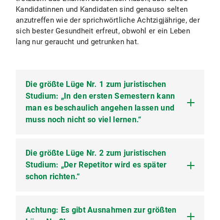
Kandidatinnen und Kandidaten sind genauso selten
anzutreffen wie der sprichwörtliche Achtzigjährige, der
sich bester Gesundheit erfreut, obwohl er ein Leben
lang nur geraucht und getrunken hat.
Die größte Lüge Nr. 1 zum juristischen
Studium: „In den ersten Semestern kann
man es beschaulich angehen lassen und
muss noch nicht so viel lernen.“
Die größte Lüge Nr. 2 zum juristischen
Es ist genau umgekehrt. Jura ist ein
ausgesprochen schwieriges Fach. Besonders das
Studium: „Der Repetitor wird es später
Zivilrecht kann man keinesfalls erst in der
schon richten.“
Examensphase richtig lernen und verstehen. Es
bedarf, um das Examen gut zu bewältigen, eines
jahrelangen fachlichen Reifeprozesses, innerhalb
Achtung: Es gibt Ausnahmen zur größten
Wenn Ihnen die Grundlagen der
dessen sich das Verständnis für die juristischen