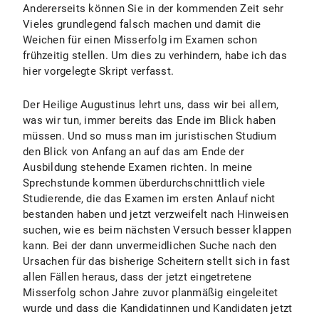
Anschluss an lang¬jährige Berufspraxis – u.a.
Andererseits können Sie in der kommenden Zeit sehr
Manipulierte Versicherungsfälle (1990 - 1991),
6 Jahre Rechtsabteilung des Bayerischen
Vieles grundlegend falsch machen und damit die
veröffentlicht in der Monographie
Umweltministeriums. Thema der
Weichen für einen Misserfolg im Examen schon
„Vorgetäuschte und vorsätzlich herbeigeführte
Habilitationsschrift: „Altlasten und Haftung“;
frühzeitig stellen. Um dies zu verhindern, habe ich das
Versicherungsfälle“ (WiRe-Verlag 1991), ferner
Thema des Habilitationsvortrages: „Materieller
hier vorgelegte Skript verfasst.
in begleitenden Aufsätzen, insb. MDR 1992, S.
Drittschutz in der
101 ff.; MDR 1992, S. 919 ff.
Mobiliarzwangsvollstreckung“.
Der Heilige Augustinus lehrt uns, dass wir bei allem,
Altlastenrecht (1996 - 2000), veröffentlicht in
was wir tun, immer bereits das Ende im Blick haben
Vielfache Lehrstuhlvertretungen seit 2001 an
der Habilitationsschrift „Altlasten und
müssen. Und so muss man im juristischen Studium
der Ludwig-Maximilians-Universität München.
Haftung“ (C.F. Müller Verlag 2001), ferner in
den Blick von Anfang an auf das am Ende der
begleitenden Aufsätzen, insb. GewArch 2000,
Ausbildung stehende Examen richten. In meine
Außerplanmäßiger Professor an der Ludwig-
S. 221 ff.; GewArch 2000, S. 448 ff.;
Sprechstunde kommen überdurchschnittlich viele
Maximilians-Universität München seit
Studierende, die das Examen im ersten Anlauf nicht
Sommersemester 2007. Lehrgebiete:
Drittschutz in der Zwangsvollstreckung,
bestanden haben und jetzt verzweifelt nach Hinweisen
Bürgerliches Recht, Umweltrecht,
veröffentlicht in ZZP 114 (2001), S. 399 ff.
suchen, wie es beim nächsten Versuch besser klappen
Privatversicherungsrecht und
kann. Bei der dann unvermeidlichen Suche nach den
Zivilprozessrecht.
Lehrbuch „BGB-Grundstrukturen“, veröffentlicht
Ursachen für das bisherige Scheitern stellt sich in fast
2004 im LIT-Verlag.
Derzeit hauptamtlicher Dozent an der
allen Fällen heraus, dass der jetzt eingetretene
Hochschule für den öffentlichen Dienst in
Haftungsrecht und Kausalitätsbeweis (2002 -
Misserfolg schon Jahre zuvor planmäßig eingeleitet
Bayern, Fachbereich Polizei.
2005), veröffentlicht in der Monographie
wurde und dass die Kandidatinnen und Kandidaten jetzt