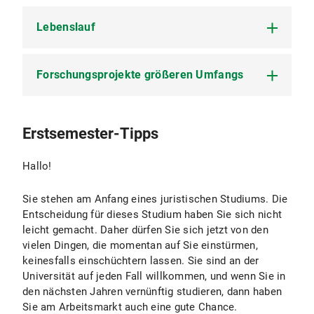
Lebenslauf
Forschungsprojekte größeren Umfangs
Studium 1979 bis 1984 in München und
Regensburg.
Promotion im Dezember 1986 an der Ludwig-
Rechtsfragen nichtehelicher
Erstsemester-Tipps
Maximilians-Universität München bei Prof. Dr.
Lebensgemeinschaften (1985 - 1986),
Dr. h.c. Fikentscher mit einer
veröffentlicht in der Dissertation „Die Partner
familienrecht¬lichen/familien¬so¬ziologischen
Hallo!
einer nichtehelichen Lebensgemeinschaft als
Arbeit.
Familienangehörige?“ (Verlag V. Florentz
Sie stehen am Anfang eines juristischen Studiums. Die
1987), ferner in begleitenden Aufsätzen, insb.
Akademischer Rat 1988 bis 1990 an der
Entscheidung für dieses Studium haben Sie sich nicht
MDR 1988, S. 743 ff.
Ludwig-Maximilians-Universität München
leicht gemacht. Daher dürfen Sie sich jetzt von den
(Institut für Internationales Recht, Lehrstuhl
Juristische Grundlagen - Lehrbücher (1988 -
vielen Dingen, die momentan auf Sie einstürmen,
Prof. Dr. Heldrich).
1989), veröffentlicht als „Grundstrukturen des
keinesfalls einschüchtern lassen. Sie sind an der
Rechts“ (WiRe-Verlag 1.Aufl. 1989. 2. Aufl.
Habilitation im November 2000 an der
Universität auf jeden Fall willkommen, und wenn Sie in
1990); „Einstieg in die zivilrechtliche
Juristischen Fakultät der Ludwig-Maximilians-
den nächsten Jahren vernünftig studieren, dann haben
Fallbearbeitung“ (WiRe-Verlag 1989).
Universität München bei Prof. Dr. Nehlsen im
Sie am Arbeitsmarkt auch eine gute Chance.