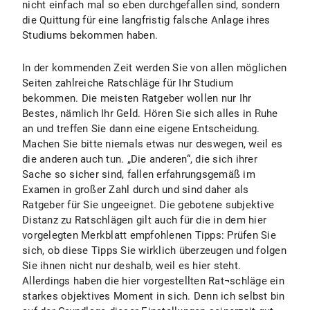
„Arzthaftung, Produkthaftung, Umwelthaftung
nicht einfach mal so eben durchgefallen sind, sondern
Mitglied der Zivilrechtslehrervereinigung, der
– Kausalitätsbeweis und Pflichtverletzung“
die Quittung für eine langfristig falsche Anlage ihres
Vereinigung der Zivilprozessrechtslehrer, der
(Verlag Dr. Kovac 2005).
Studiums bekommen haben.
Wissenschaftlichen Vereinigung für
Inte¬r¬nationales Verfahrensrecht und des
Lehrbuch „Allgemeine Rechtskunde“,
In der kommenden Zeit werden Sie von allen möglichen
Deutschen Hochschulverbandes; Prüfer in der
veröffentlicht 2008 im LIT-Verlag.
Seiten zahlreiche Ratschläge für Ihr Studium
Ersten Juristischen Staatsprüfung.
Daneben in zahlreichen Veröffentlichungen
bekommen. Die meisten Ratgeber wollen nur Ihr
und Vorträgen Schwerpunktbildung im
Bestes, nämlich Ihr Geld. Hören Sie sich alles in Ruhe
Umwelthaftungsrecht sowie im Technikrecht,
an und treffen Sie dann eine eigene Entscheidung.
v.a. Gentechnikrecht, ferner im Insolvenzrecht
Machen Sie bitte niemals etwas nur deswegen, weil es
und im Zwangsvollstreckungsrecht.
die anderen auch tun. „Die anderen“, die sich ihrer
Sache so sicher sind, fallen erfahrungsgemäß im
Examen in großer Zahl durch und sind daher als
Ratgeber für Sie ungeeignet. Die gebotene subjektive
Distanz zu Ratschlägen gilt auch für die in dem hier
vorgelegten Merkblatt empfohlenen Tipps: Prüfen Sie
sich, ob diese Tipps Sie wirklich überzeugen und folgen
Sie ihnen nicht nur deshalb, weil es hier steht.
Allerdings haben die hier vorgestellten Rat¬schläge ein
starkes objektives Moment in sich. Denn ich selbst bin