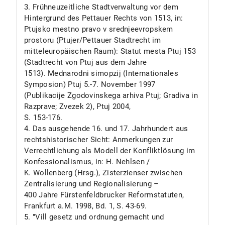
3. Frühneuzeitliche Stadtverwaltung vor dem
Hintergrund des Pettauer Rechts von 1513, in:
Ptujsko mestno pravo v srednjeevropskem
prostoru (Ptujer/Pettauer Stadtrecht im
mitteleuropäischen Raum): Statut mesta Ptuj 153
(Stadtrecht von Ptuj aus dem Jahre
1513). Mednarodni simopzij (Internationales
Symposion) Ptuj 5.-7. November 1997
(Publikacije Zgodovinskega arhiva Ptuj; Gradiva in
Razprave; Zvezek 2), Ptuj 2004,
S. 153-176.
4. Das ausgehende 16. und 17. Jahrhundert aus
rechtshistorischer Sicht: Anmerkungen zur
Verrechtlichung als Modell der Konfliktlösung im
Konfessionalismus, in: H. Nehlsen /
K. Wollenberg (Hrsg.), Zisterzienser zwischen
Zentralisierung und Regionalisierung –
400 Jahre Fürstenfeldbrucker Reformstatuten,
Frankfurt a.M. 1998, Bd. 1, S. 43-69.
5. "Vill gesetz und ordnung gemacht und