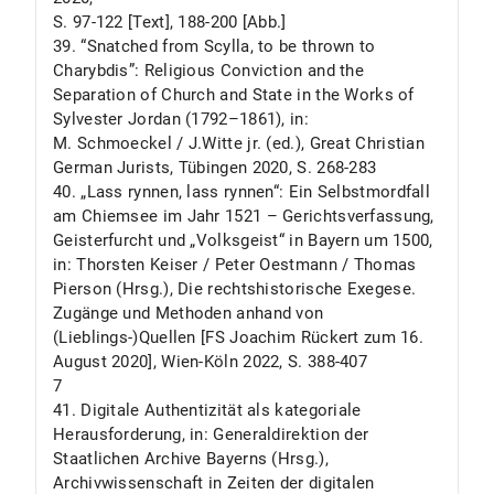
S. 97-122 [Text], 188-200 [Abb.]
39. “Snatched from Scylla, to be thrown to
Charybdis”: Religious Conviction and the
Separation of Church and State in the Works of
Sylvester Jordan (1792–1861), in:
M. Schmoeckel / J.Witte jr. (ed.), Great Christian
German Jurists, Tübingen 2020, S. 268-283
40. „Lass rynnen, lass rynnen“: Ein Selbstmordfall
am Chiemsee im Jahr 1521 – Gerichtsverfassung,
Geisterfurcht und „Volksgeist“ in Bayern um 1500,
in: Thorsten Keiser / Peter Oestmann / Thomas
Pierson (Hrsg.), Die rechtshistorische Exegese.
Zugänge und Methoden anhand von
(Lieblings-)Quellen [FS Joachim Rückert zum 16.
August 2020], Wien-Köln 2022, S. 388-407
7
41. Digitale Authentizität als kategoriale
Herausforderung, in: Generaldirektion der
Staatlichen Archive Bayerns (Hrsg.),
Archivwissenschaft in Zeiten der digitalen