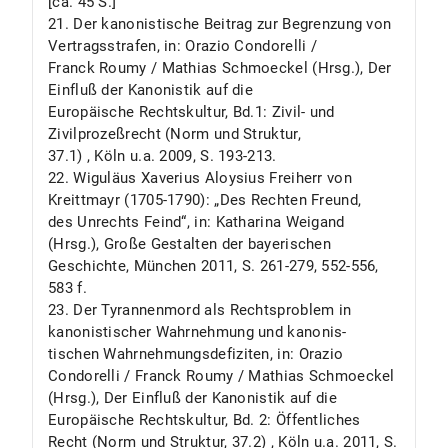
[ca. 45 S.]
21. Der kanonistische Beitrag zur Begrenzung von
Vertragsstrafen, in: Orazio Condorelli /
Franck Roumy / Mathias Schmoeckel (Hrsg.), Der
Einfluß der Kanonistik auf die
Europäische Rechtskultur, Bd.1: Zivil- und
Zivilprozeßrecht (Norm und Struktur,
37.1) , Köln u.a. 2009, S. 193-213.
22. Wiguläus Xaverius Aloysius Freiherr von
Kreittmayr (1705-1790): „Des Rechten Freund,
des Unrechts Feind“, in: Katharina Weigand
(Hrsg.), Große Gestalten der bayerischen
Geschichte, München 2011, S. 261-279, 552-556,
583 f.
23. Der Tyrannenmord als Rechtsproblem in
kanonistischer Wahrnehmung und kanonis-
tischen Wahrnehmungsdefiziten, in: Orazio
Condorelli / Franck Roumy / Mathias Schmoeckel
(Hrsg.), Der Einfluß der Kanonistik auf die
Europäische Rechtskultur, Bd. 2: Öffentliches
Recht (Norm und Struktur, 37.2) , Köln u.a. 2011, S.