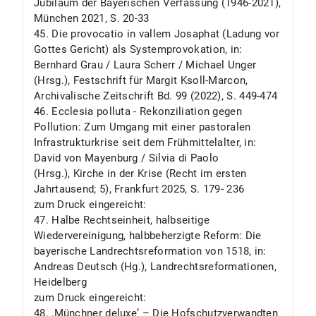
Jubiläum der Bayerischen Verfassung (1946-2021),
München 2021, S. 20-33
45. Die provocatio in vallem Josaphat (Ladung vor
Gottes Gericht) als Systemprovokation, in:
Bernhard Grau / Laura Scherr / Michael Unger
(Hrsg.), Festschrift für Margit Ksoll-Marcon,
Archivalische Zeitschrift Bd. 99 (2022), S. 449-474
46. Ecclesia polluta - Rekonziliation gegen
Pollution: Zum Umgang mit einer pastoralen
Infrastrukturkrise seit dem Frühmittelalter, in:
David von Mayenburg / Silvia di Paolo
(Hrsg.), Kirche in der Krise (Recht im ersten
Jahrtausend; 5), Frankfurt 2025, S. 179- 236
zum Druck eingereicht:
47. Halbe Rechtseinheit, halbseitige
Wiedervereinigung, halbbeherzigte Reform: Die
bayerische Landrechtsreformation von 1518, in:
Andreas Deutsch (Hg.), Landrechtsreformationen,
Heidelberg
zum Druck eingereicht:
48. ,Münchner deluxe‘ – Die Hofschutzverwandten