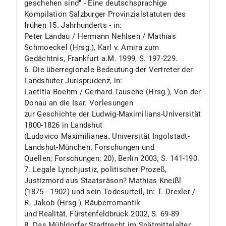
geschehen sind" - Eine deutschsprachige
Kompilation Salzburger Provinzialstatuten des
frühen 15. Jahrhunderts - in:
Peter Landau / Hermann Nehlsen / Mathias
Schmoeckel (Hrsg.), Karl v. Amira zum
Gedächtnis, Frankfurt a.M. 1999, S. 197-229.
6. Die überregionale Bedeutung der Vertreter der
Landshuter Jurisprudenz, in:
Laetitia Boehm / Gerhard Tausche (Hrsg.), Von der
Donau an die Isar. Vorlesungen
zur Geschichte der Ludwig-Maximilians-Universität
1800-1826 in Landshut
(Ludovico Maximilianea. Universität Ingolstadt-
Landshut-München. Forschungen und
Quellen; Forschungen; 20), Berlin 2003, S. 141-190.
7. Legale Lynchjustiz, politischer Prozeß,
Justizmord aus Staatsräson? Mathias Kneißl
(1875 - 1902) und sein Todesurteil, in: T. Drexler /
R. Jakob (Hrsg.), Räuberromantik
und Realität, Fürstenfeldbruck 2002, S. 69-89
8. Das Mühldorfer Stadtrecht im Spätmittelalter