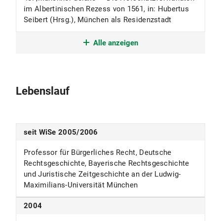
im Albertinischen Rezess von 1561, in: Hubertus
Seibert (Hrsg.), München als Residenzstadt
Kommentierungen
Alle anzeigen
1. §§ 186-193 BGB (Fristen u. Termine), in: M.
Schmoeckel / J. Rückert /
R. Zimmermann (Hrsg.), Historisch-kritischer
Lebenslauf
Kommentar zum BGB, Bd. I,
Tübingen 2003, S. 977-990.
2. §§ 194-225 BGB (Verjährung), in: M.
Schmoeckel / J. Rückert / R. Zimmermann (Hrsg.),
seit WiSe 2005/2006
Historisch-kritischer Kommentar zum BGB, Bd. I,
Tübingen 2003, S. 991-1032.
Professor für Bürgerliches Recht, Deutsche
3. §§ 336-345 BGB (Draufgabe, Vertragsstrafe), in:
Rechtsgeschichte, Bayerische Rechtsgeschichte
R. Zimmermann / M. Schmoeckel /
und Juristische Zeitgeschichte an der Ludwig-
J. Rückert (Hrsg.), Historisch-kritischer
Maximilians-Universität München
Kommentar zum BGB, Bd. II, Tübingen
2007, S. 2037-2074.
2004
4. § 759-761 (Leibrente), in: J. Rückert / M.