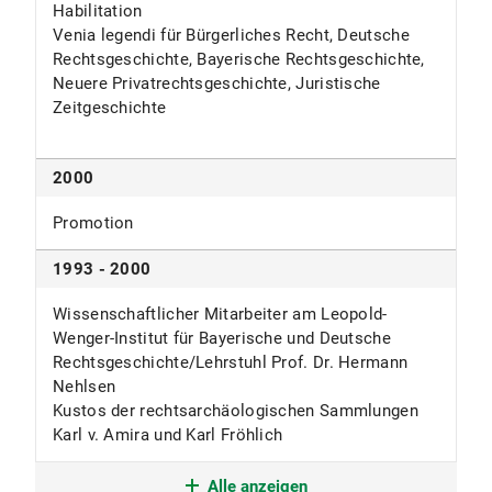
Schmoeckel / R. Zimmermann (Hrsg.),
Habilitation
8
Venia legendi für Bürgerliches Recht, Deutsche
Historisch-kritischer Kommentar zum BGB, Bd. III
Rechtsgeschichte, Bayerische Rechtsgeschichte,
Schuldrecht Besonderer Teil,
Neuere Privatrechtsgeschichte, Juristische
Tübingen 2013, S. 2111-2132.
Zeitgeschichte
5. § 779 (Vergleich), in: J. Rückert / M.
Schmoeckel / R. Zimmermann (Hrsg.),
Historisch-kritischer Kommentar zum BGB, Bd. III
2000
Schuldrecht Besonderer Teil,
Tübingen 2013, S. 2356-2408.
Promotion
6. §§ 1589, 1590 BGB (Verwandtschaft), in: M.
1993 - 2000
Schmoeckel / J. Rückert / R. Zimmermann (Hrsg.),
Historisch-kritischer Kommentar zum BGB, Bd. V
Wissenschaftlicher Mitarbeiter am Leopold-
Familienrecht, Tübingen 2018, S. 952-999
Wenger-Institut für Bayerische und Deutsche
7. §§ 1591-1600 d (Abstammung), in: M.
Rechtsgeschichte/Lehrstuhl Prof. Dr. Hermann
Schmoeckel / J. Rückert / R. Zimmermann (Hrsg.),
Nehlsen
Historisch-kritischer Kommentar zum BGB, Bd. V
Kustos der rechtsarchäologischen Sammlungen
Familienrecht, Tübingen 2018,
Karl v. Amira und Karl Fröhlich
S. 999-1041
1993
Artikel in Nachschlagewerken
Alle anzeigen