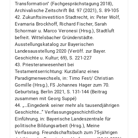
Transformation" (Fachgesprächstagung 2018),
Archivalische Zeitschrift Bd. 97 (2021), S. 89-105
42. Zukunftsinvestition Stadtrecht, in: Peter Wolf,
Evamaria Brockhoff, Richard Fischer, Sarah
Schormair u. Marco Veronesi (Hrsg.), Stadtluft
befreit. Wittelsbacher Gründerstädte.
Ausstellungskatalog zur Bayerischen
Landesausstellung 2020 (Veröff. zur Bayer.
Geschichte u. Kultur; 69), S. 221-227
43. Priesteranwesenheit bei
Testamentserrichtung: Kurzbilanz eines
Paradigmenwechsels, in: Timo Fest/ Christian
Gomille (Hrsg.), FS Johannes Hager zum 70.
Geburtstag, Berlin 2021, S. 131-144 (Beitrag
zusammen mit Georg Suppé)
44. „…Eingedenk seiner mehr als tausendjährigen
Geschichte…“ Verfassungsgeschichtliche
Einführung, in: Bayerische Landeszentrale für
politische Bildungsarbeit (Hrsg.), Meine
Verfassung. Freundschaftsbuch zum 75-jährigen