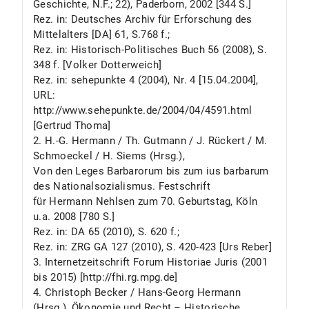
Geschichte, N.F.; 22), Paderborn, 2002 [344 S.]
Rez. in: Deutsches Archiv für Erforschung des
Mittelalters [DA] 61, S.768 f.;
Rez. in: Historisch-Politisches Buch 56 (2008), S.
348 f. [Volker Dotterweich]
Rez. in: sehepunkte 4 (2004), Nr. 4 [15.04.2004],
URL:
http://www.sehepunkte.de/2004/04/4591.html
[Gertrud Thoma]
2. H.-G. Hermann / Th. Gutmann / J. Rückert / M.
Schmoeckel / H. Siems (Hrsg.),
Von den Leges Barbarorum bis zum ius barbarum
des Nationalsozialismus. Festschrift
für Hermann Nehlsen zum 70. Geburtstag, Köln
u.a. 2008 [780 S.]
Rez. in: DA 65 (2010), S. 620 f.;
Rez. in: ZRG GA 127 (2010), S. 420-423 [Urs Reber]
3. Internetzeitschrift Forum Historiae Juris (2001
bis 2015) [http://fhi.rg.mpg.de]
4. Christoph Becker / Hans-Georg Hermann
(Hrsg.), Ökonomie und Recht – Historische