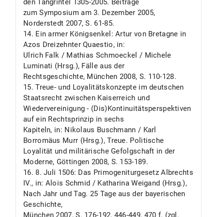
den Tangrintel 1305-2005. Beiträge
zum Symposium am 3. Dezember 2005,
Norderstedt 2007, S. 61-85.
14. Ein armer Königsenkel: Artur von Bretagne in
Azos Dreizehnter Quaestio, in:
Ulrich Falk / Mathias Schmoeckel / Michele
Luminati (Hrsg.), Fälle aus der
Rechtsgeschichte, München 2008, S. 110-128.
15. Treue- und Loyalitätskonzepte im deutschen
Staatsrecht zwischen Kaiserreich und
Wiedervereinigung - (Dis)Kontinuitätsperspektiven
auf ein Rechtsprinzip in sechs
Kapiteln, in: Nikolaus Buschmann / Karl
Borromäus Murr (Hrsg.), Treue. Politische
Loyalität und militärische Gefolgschaft in der
Moderne, Göttingen 2008, S. 153-189.
16. 8. Juli 1506: Das Primogeniturgesetz Albrechts
IV., in: Alois Schmid / Katharina Weigand (Hrsg.),
Nach Jahr und Tag. 25 Tage aus der bayerischen
Geschichte,
München 2007, S. 176-192, 446-449, 470 f. (zgl.