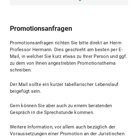
Zweites Juristisches Staatsexamen
1. Artikel „Verknechtung”, in:
Handwörterbuch zur Deutschen Rechtsgeschichte
1990 - 1993
[HRG], 1.Aufl. Bd.5, Sp. 743-748.
Promotionsanfragen
2. Artikel „Grundherrschaft”, in:
Rechtsreferendar am OLG München
Hoops - Reallexikon der Germanischen
Promotionsanfragen richten Sie bitte direkt an Herrn
Altertumskunde, (in Ko-Autorenschaft mit Jörg
1984/1985
Professor Hermann. Dies geschieht am besten per E-
Müller), 2. Aufl., Bd.13 (1999), S. 112-118.
Mail, in welcher Sie kurz etwas zu Ihrer Person und ggf.
3. Artikel „Grundsteuer”, in:
Studium der Rechtswissenschaft an der
zu dem von Ihnen angestrebten Promotionsthema
Hoops - Reallexikon der Germanischen
Münchener Ludwig-Maximilians-Universität;
schreiben.
Altertumskunde (in Ko-Autorenschaft mit Jörg
Studium generale: Germanistische Mediävistik
Müller), 2. Aufl., Bd.13 (1999), S. 119-122.
(vertieft) und Kunstgeschichte
Der Mail sollte ein kurzer tabellarischer Lebenslauf
4. Artikel „Werkvertrag”, in: Lexikon des
beigefügt sein.
Mittelalters, Bd. 8 (1997), Sp. 2206-2207.
1982 - 1984
5. Einzelartikel in: M. Heim (Hrsg.),
Gern können Sie aber auch zu einem beratenden
Personenlexikon der Kirchengeschichte, München
Dienst bei der Bundeswehr als Soldat auf Zeit
Gespräch in die Sprechstunde kommen.
2001:
5.1. Johannes Andreae, S. 199 f
1969 - 1982
5.2. Jean Bodin, S. 64 f
Weitere Information, vor allem auch bezüglich der
Grundschule und Gymnasium in Mühldorf am Inn
5.3. Chlodwig I., S. 90
Voraussetzungen einer Promotion an der Juristischen