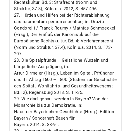
Rechtskultur, Bd. 3: Strafrecht (Norm und
Struktur, 37.3), Köln u.a. 2012, S. 457-496.
27. Hürden und Hilfen bei der Richterablehnung:
das iuramentum perhorrescentiae, in: Orazio
Condorelli / Franck Roumy / Mathias Schmoeckel
(Hrsg.), Der Einfluß der Kanonistik auf die
Europäische Rechtskultur, Bd. 4: Verfahrensrecht
(Norm und Struktur, 37.4), Köln u.a. 2014, S. 173-
207.
28. Die Spitalpfründe – Geistliche Wurzeln und
bürgerliche Ausprägung, in:
Artur Dirmeier (Hrsg.), Leben im Spital. Pfründner
und ihr Alltag 1500 – 1800 (Studien zur Geschichte
des Spital-, Wohlfahrts- und Gesundheitswesens;
Bd.12), Regensburg 2018, S. 11-35.
29. Wie darf gebaut werden in Bayern? Von der
Monarchie bis zur Demokratie, in:
Haus der Bayerischen Geschichte (Hrsg.), Edition
Bayern / Sonderheft Bauen für
Bayern, 2014, S. 88-91.