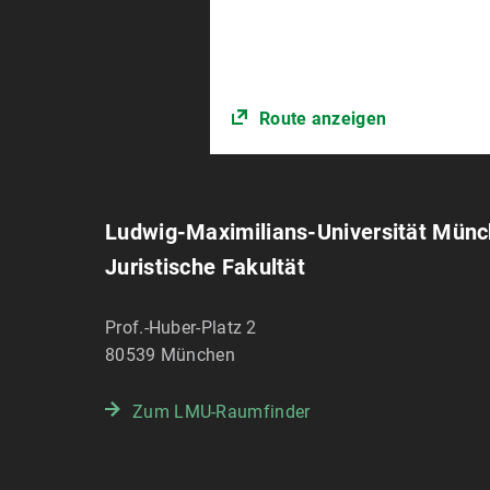
Gsell), in: Arroyo Vendrell, Tatia
2022, S. 31-55
Route anzeigen
Ludwig-Maximilians-Universität Mün
Juristische Fakultät
Prof.-Huber-Platz 2
80539
München
Zum LMU-Raumfinder