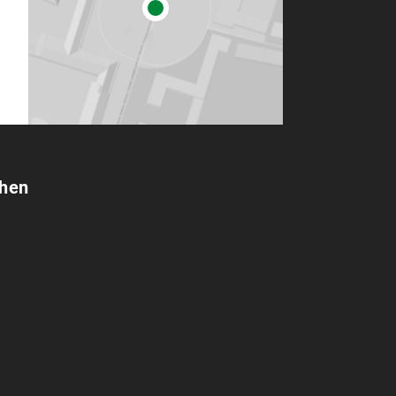
na/Gsell, Beate/Kindl, Johann (Hrsg.), Die Schadensersatzhaftu
chen