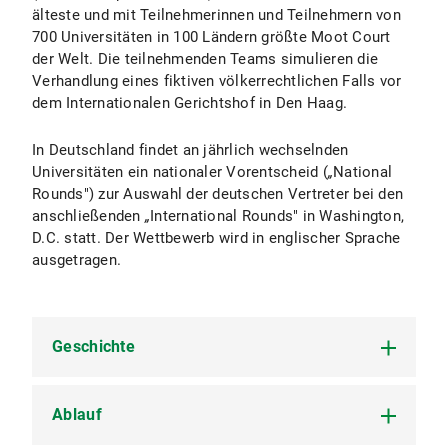
älteste und mit Teilnehmerinnen und Teilnehmern von
700 Universitäten in 100 Ländern größte Moot Court
der Welt. Die teilnehmenden Teams simulieren die
Verhandlung eines fiktiven völkerrechtlichen Falls vor
dem Internationalen Gerichtshof in Den Haag.
In Deutschland findet an jährlich wechselnden
Universitäten ein nationaler Vorentscheid (
„
National
Rounds") zur Auswahl der deutschen Vertreter bei den
anschließenden
„
International Rounds" in Washington,
D.C. statt. Der Wettbewerb wird in englischer Sprache
ausgetragen.
Geschichte
Ablauf
Beim Jessup International Law Moot Court
handelt es sich um den ältesten Moot Court der