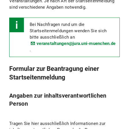
Veranstaltungen. Je nach Art der Startseitenmeldung
richtigen Speicherort
aus: Dafür einfach unter "03
sind verschiedene Angaben notwendig.
Jura"
Ihren entsprechenden Fachbereich wählen
und dort Ihre Untereinheit auswählen.
Bei Nachfragen rund um die
Startseitenmeldungen wenden Sie sich
Achten Sie bitte darauf, dass die
bitte ausschließlich an
Bilder eine
hohe Qualität haben
.
veranstaltungen@jura.uni-muenchen.de
Normale Smartphone-
.
Schnappschüsse reichen dabei nicht
aus. Wenn Sie eigene Bilder
brauchen, können wir Sie hierbei
Formular zur Beantragung einer
auch gerne unterstützen. Ihre
Startseitenmeldung
Motivvorschläge nehmen wir gerne
jederzeit entgegen.
Angaben zur inhaltsverantwortlichen
Person
Tragen Sie hier ausschließlich Informationen zur