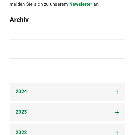
melden Sie sich zu unserem
Newsletter
an.
Archiv
2024
2023
12. Dezember
Dr. Susanna Stöckert
Vielmeier Rechtsanwaltsgesellschaft mbH
KI im Betrieb und die Mitbestimmung des
2022
14. Dezember