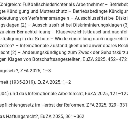
 Königreich: Fußballschiedsrichter als Arbeitnehmer – Betrie
gte Kündigung und Mutterschutz – Betriebsbedingte Kündigun
edeutung von Verfahrensmängeln – Ausschlussfrist bei Diskri
ngsklagen (2) – Ausschlussfrist bei Diskriminierungsklagen 
 einer Benachteiligung – Klageverzichtsklausel und nachfol
Belästigung in der Schule – Wiedereinstellung nach ungerechtf
zeiten? – Internationale Zuständigkeit und anwendbares Recht
echt (2) – Änderungskündigung zum Zweck der Gehaltskürzun
en Klagen von Botschaftsangestellten, EuZA 2025, 452–472
engesetz?, ZFA 2025, 1–3
omeit (1935-2019), EuZA 2025, 1–2
2004) und das Internationale Arbeitsrecht, EuZA 2025, 121–12
ltspflichtengesetz im Herbst der Reformen, ZFA 2025, 329–331
e das Haftungsrecht?, EuZA 2025, 361–362