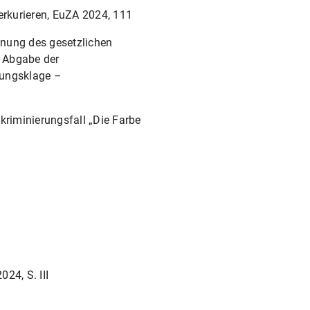
erkurieren, EuZA 2024, 111
chnung des gesetzlichen
i Abgabe der
rungsklage –
kriminierungsfall „Die Farbe
24, S. III