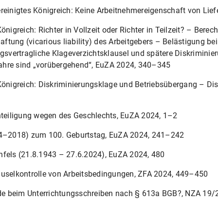
reinigtes Königreich: Keine Arbeitnehmereigenschaft von Lief
önigreich: Richter in Vollzeit oder Richter in Teilzeit? – Bere
tung (vicarious liability) des Arbeitgebers – Belästigung be
vertragliche Klageverzichtsklausel und spätere Diskriminie
ahre sind „vorübergehend“, EuZA 2024, 340–345
Königreich: Diskriminierungsklage und Betriebsübergang – Dis
chteiligung wegen des Geschlechts, EuZA 2024, 1–2
924–2018) zum 100. Geburtstag, EuZA 2024, 241–242
nfels (21.8.1943 – 27.6.2024), EuZA 2024, 480
auselkontrolle von Arbeitsbedingungen, ZFA 2024, 449–450
nde beim Unterrichtungsschreiben nach § 613a BGB?, NZA 19/20