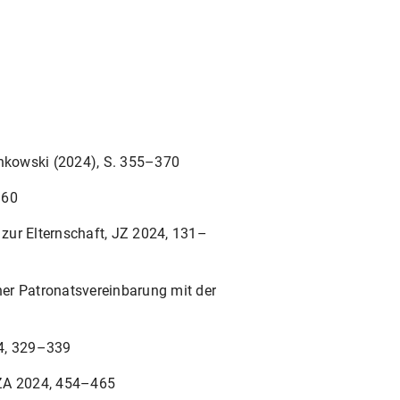
ankowski (2024), S. 355–370
160
 zur Elternschaft, JZ 2024, 131–
er Patronatsvereinbarung mit der
24, 329–339
uZA 2024, 454–465