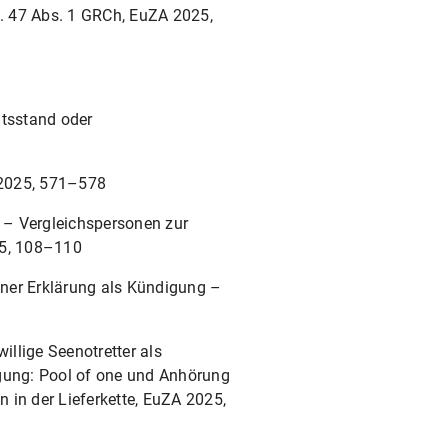
t. 47 Abs. 1 GRCh, EuZA 2025,
tsstand oder
 2025, 571–578
g – Vergleichspersonen zur
25, 108–110
iner Erklärung als Kündigung –
illige Seenotretter als
igung: Pool of one und Anhörung
in der Lieferkette, EuZA 2025,