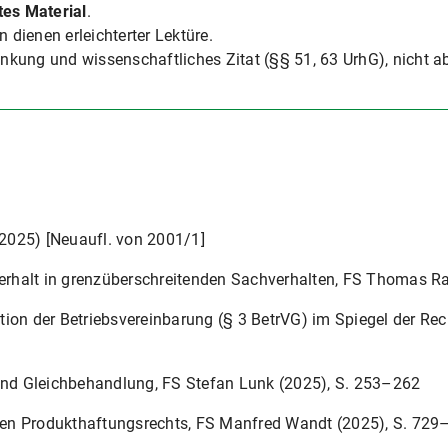
tes Material
.
2008
 dienen erleichterter Lektüre.
inkung und wissenschaftliches Zitat (§§ 51, 63 UrhG), nicht a
2006
2004
2002
 (2025) [Neuaufl. von 2001/1]
2000
nterhalt in grenzüberschreitenden Sachverhalten, FS Thomas 
1998
tion der Betriebsvereinbarung (§ 3 BetrVG) im Spiegel der R
1996
 und Gleichbehandlung, FS Stefan Lunk (2025), S. 253–262
1994
en Produkthaftungsrechts, FS Manfred Wandt (2025), S. 729