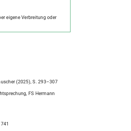
ber eigene Verbreitung oder
Rauscher (2025), S. 293–307
echtsprechung, FS Hermann
–741