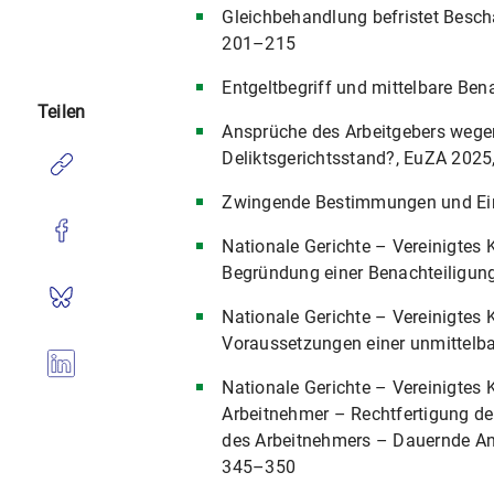
1993
Gleichbehandlung befristet Beschä
201–215
1991
Entgeltbegriff und mittelbare Be
Teilen
1989
Ansprüche des Arbeitgebers wege
Deliktsgerichtsstand?, EuZA 202
1987
Zwingende Bestimmungen und Eing
Nationale Gerichte – Vereinigtes 
1985
Begründung einer Benachteiligun
Herausgeberschaften
Nationale Gerichte – Vereinigtes 
Voraussetzungen einer unmittelba
Nationale Gerichte – Vereinigtes 
Arbeitnehmer – Rechtfertigung de
des Arbeitnehmers – Dauernde An
345–350