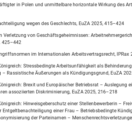
1992
ftigter in Polen und unmittelbare horizontale Wirkung des Ar
1990
nachteiligung wegen des Geschlechts, EuZA 2025, 415–424
n Verletzung von Geschäftsgeheimnissen: Arbeitnehmergerich
1988
5, 425–442
1986
riffsnormen im Internationalen Arbeitsvertragsrecht, IPRax
Königreich: Stressbedingte Arbeitsunfähigkeit als Behinderun
1982
g – Rassistische Äußerungen als Kündigungsgrund, EuZA 20
Königreich: Brexit und Europäischer Betriebsrat – Auslegung e
ren assoziierten Diskriminierung, EuZA 2025, 216–218
Königreich: Hinweisgeberschutz einer Stellenbewerberin – Freiw
r Entgeltbenachteiligung einer Frau – Betriebsbedingte Künd
onymisierung der Parteinamen – Menschenrechtsverletzungen 