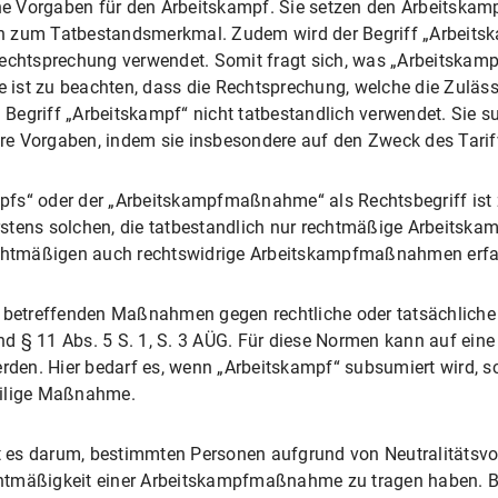
eine Vorgaben für den Arbeitskampf. Sie setzen den Arbeitska
n zum Tatbestandsmerkmal. Zudem wird der Begriff „Arbeitsk
echtsprechung verwendet. Somit fragt sich, was „Arbeitskampf
ge ist zu beachten, dass die Rechtsprechung, welche die Zuläss
Begriff „Arbeitskampf“ nicht tatbestandlich verwendet. Sie s
orgaben, indem sie insbesondere auf den Zweck des Tarifve
pfs“ oder der „Arbeitskampfmaßnahme“ als Rechtsbegriff ist
rstens solchen, die tatbestandlich nur rechtmäßige Arbeits
rechtmäßigen auch rechtswidrige Arbeitskampfmaßnahmen erf
e betreffenden Maßnahmen gegen rechtliche oder tatsächliche
 und § 11 Abs. 5 S. 1, S. 3 AÜG. Für diese Normen kann auf e
erden. Hier bedarf es, wenn „Arbeitskampf“ subsumiert wird, sc
eilige Maßnahme.
 es darum, bestimmten Personen aufgrund von Neutralitätsvo
tmäßigkeit einer Arbeitskampfmaßnahme zu tragen haben. Bei